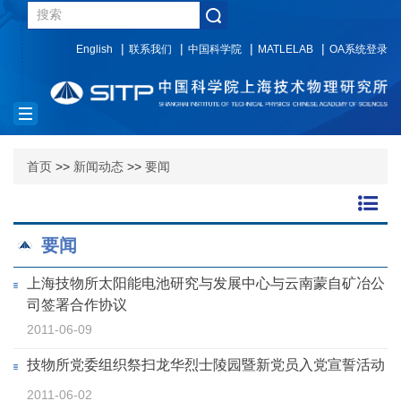
English
联系我们
中国科学院
MATLELAB
OA系统登录
Toggle
navigation
首页
>>
新闻动态
>>
要闻
要闻
上海技物所太阳能电池研究与发展中心与云南蒙自矿冶公
司签署合作协议
2011-06-09
技物所党委组织祭扫龙华烈士陵园暨新党员入党宣誓活动
2011-06-02