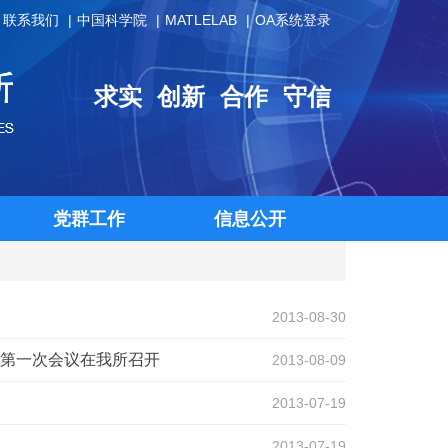
联系我们
中国科学院
MATLELAB
OA系统登录
求实
创新
合作
守信
党群工作
信息公开
2013-08-30
第一次会议在我所召开
2013-08-09
2013-07-19
2013-07-19