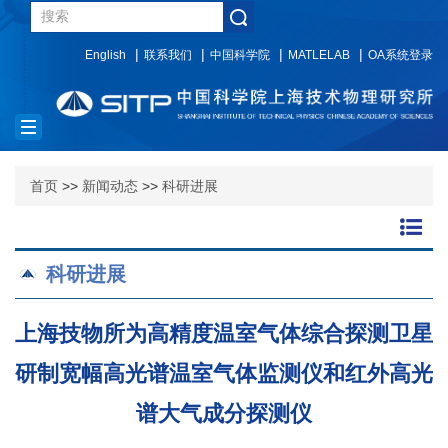
English
联系我们
中国科学院
MATLELAB
OA系统登录
Toggle
navigation
首页
>>
新闻动态
>>
科研进展
科研进展
上海技物所为高精度温室气体综合探测卫星
研制宽幅高光谱温室气体监测仪和红外高光
谱大气成分探测仪