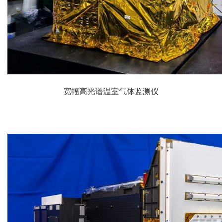
宽幅高光谱温室气体监测仪