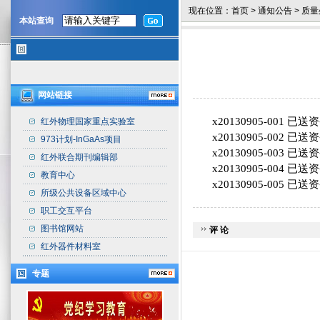
现在位置：
首页
>
通知公告
>
质量
本站查询
网站链接
x20130905-001
已送资
红外物理国家重点实验室
x20130905-002
已送资
973计划-InGaAs项目
x20130905-003
已送资
红外联合期刊编辑部
x20130905-004
已送资
教育中心
x20130905-005
已送资
所级公共设备区域中心
职工交互平台
图书馆网站
评 论
红外器件材料室
专题