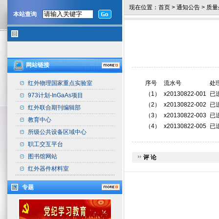
现在位置：
首页
>
通知公告
>
质量
本站查询
网站链接
红外物理国家重点实验室
序号
流水号
处
（
1
）
x20130822-001
已
973计划-InGaAs项目
（
2
）
x20130822-002
已
红外联合期刊编辑部
（
3
）
x20130822-003
已
教育中心
（
4
）
x20130822-005
已
所级公共设备区域中心
职工交互平台
图书馆网站
评 论
红外器件材料室
专题