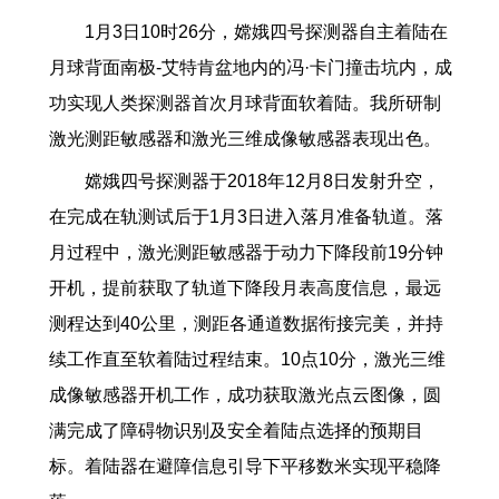
1
月
3
日
10
时
26
分，嫦娥四号探测器自主着陆在
月球背面南极
-
艾特肯盆地内的冯
·
卡门撞击坑内，成
功实现人类探测器首次月球背面软着陆。我所研制
激光测距敏感器和激光三维成像敏感器表现出色。
嫦娥四号探测器于
2018
年
12
月
8
日发射升空，
在完成在轨测试后于
1
月
3
日进入落月准备轨道。落
月过程中，激光测距敏感器于动力下降段前
19
分钟
开机，提前获取了轨道下降段月表高度信息，最远
测程达到
40
公里，测距各通道数据衔接完美，并持
续工作直至软着陆过程结束。
10
点
10
分，激光三维
成像敏感器开机工作，成功获取激光点云图像，圆
满完成了障碍物识别及安全着陆点选择的预期目
标。着陆器在避障信息引导下平移数米实现平稳降