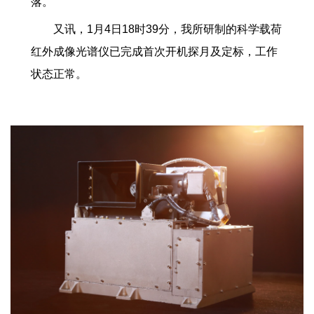
落。
又讯，
1
月
4
日
18
时
39
分，我所研制的科学载荷
红外成像光谱仪已完成首次开机探月及定标，工作
状态正常。