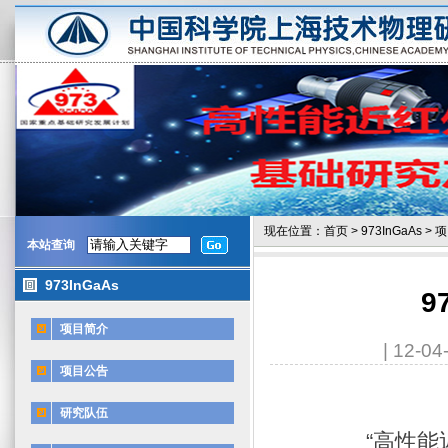
现在位置：
首页
>
973InGaAs
>
项
本站查询
973InGaAs
9
项目简介
| 12-
项目公告
国家重
研究队伍
“高性能近