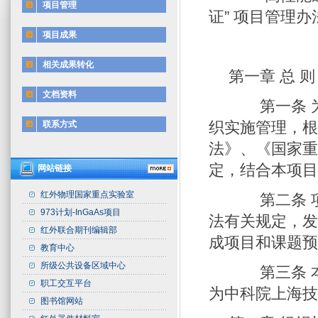
项目管理
证” 项目管理办
项目成果
（
相关成果转化
第一章 总 则
文档资料
第一条 为
织实施管理，
联系方式
法》、《国家
定，结合本项
网站链接
红外物理国家重点实验室
第二条 项
973计划-InGaAs项目
法有关规定，
红外联合期刊编辑部
成项目和课题
教育中心
所级公共设备区域中心
第三条 本
职工交互平台
为中科院上海
图书馆网站