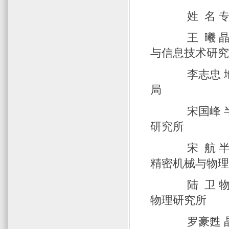
姓 名
王 曦 
与信息技术研
李志忠 地
局
宋国峰 
研究所
宋 航 
精密机械与物
陆 卫
物理研究所
罗豪甦